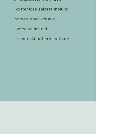
kostenlose selbstabholung
persönlicher kontakt
versand mit dhl
sandra@northern-souls.de