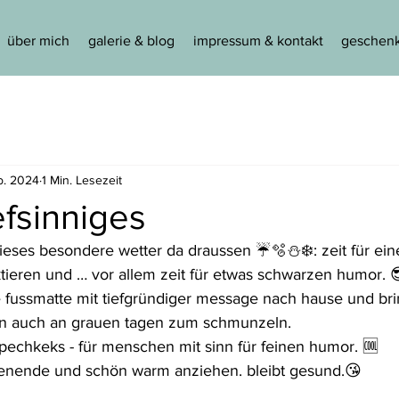
über mich
galerie & blog
impressum & kontakt
geschenk
b. 2024
1 Min. Lesezeit
iefsinniges
ieses besondere wetter da draussen ☔️🫧⛄️❄️: zeit für ei
ktieren und … vor allem zeit für etwas schwarzen humor. 
he fussmatte mit tiefgründiger message nach hause und br
n auch an grauen tagen zum schmunzeln. 
 pechkeks - für menschen mit sinn für feinen humor. 🆒
enende und schön warm anziehen. bleibt gesund.😘