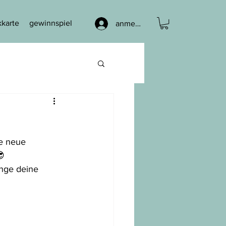
karte
gewinnspiel
anmelden
ne neue 
😎
inge deine 