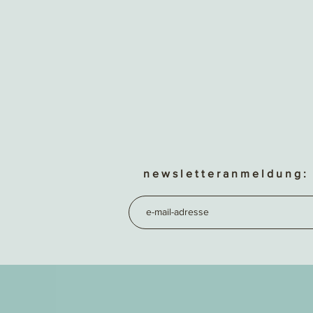
n e w s l e t t e r a n m e l d u n g :