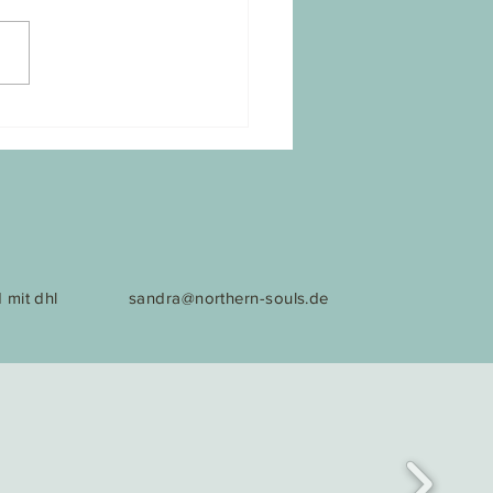
iebe gefüllt
 mit dhl
sandra@northern-souls.de