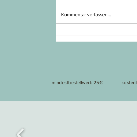
Kommentar verfassen...
meine liebste jahreszeit
mindestbestellwert: 25€
kosten