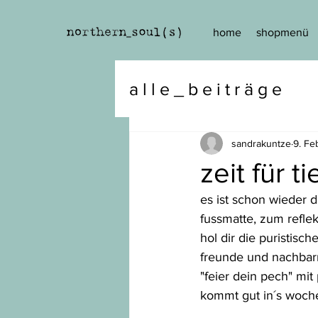
home
shopmenü
a l l e _ b e i t r ä g e
sandrakuntze
9. Fe
zeit für t
es ist schon wieder d
fussmatte, zum refle
hol dir die puristisc
freunde und nachbar
"feier dein pech" mit
kommt gut in´s woch