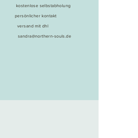
kostenlose selbstabholung
persönlicher kontakt
versand mit dhl
sandra@northern-souls.de