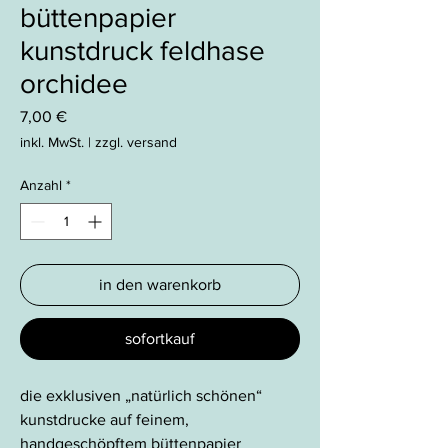
büttenpapier
kunstdruck feldhase
orchidee
Preis
7,00 €
inkl. MwSt.
|
zzgl. versand
Anzahl
*
in den warenkorb
sofortkauf
die exklusiven „natürlich schönen“
kunstdrucke auf feinem,
handgeschöpftem büttenpapier