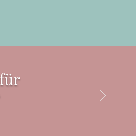
 für
“