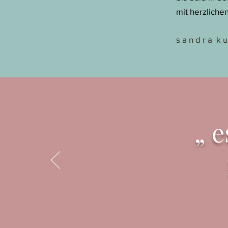
mit herzliche
s a n d r a k u
„ e