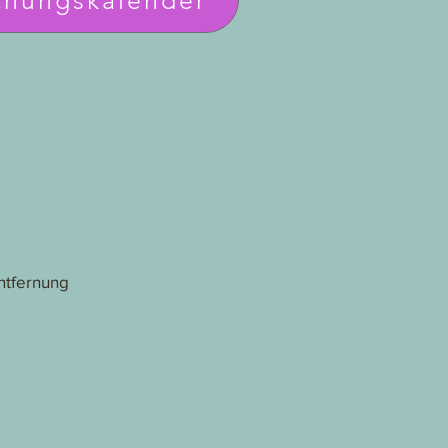
chungskalender
entfernung