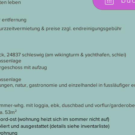
bu
ten leben
e
er entfernung
 kurzzeitvermietung & preise zzgl. endreinigungsgebühr
ck, 24837 schleswig (am wikingturm & yachthafen, schlei)
assenlage
rgeschoss mit aufzug
assenlage
tungen, natur, gastronomie und einzelhandel in fussläufiger 
mmer-whg. mit loggia, ebk, duschbad und vorflur/garderobe
ca. 53m²
nord-ost (wohnung heizt sich im sommer nicht auf)
ert und ausgestattet (details siehe inventarliste)
wohnung