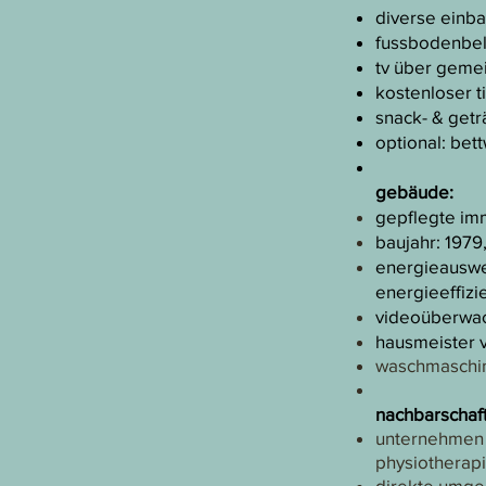
diverse einb
fussbodenbela
tv über gemein
kostenloser t
snack- & getr
optional: bet
gebäude:​
gepflegte im
baujahr: 1979
energieauswe
energieeffizi
videoüberwac
hausmeister v
waschmaschine
nachbarschaft:
unternehmen i
physiotherap
direkte umgeb