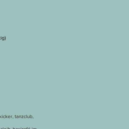
ig)
icker, tanzclub,
leih, bar/café im