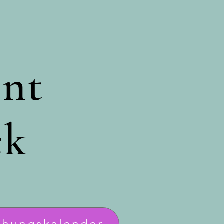
ent
ck