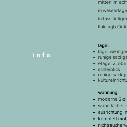
mitten im ech
in wasserlag
in fussläufig
link: agb für
lage:​
lage: wikinge
i n f o
ruhige sackg
etage: 2. obe
schleiblick
ruhige sackg
kultureinrich
wohnung:
moderne 2-zi
wohnfläche: 
ausrichtung: 
komplett möbli
nichtraucher