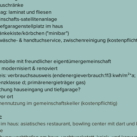
auschränke
g: laminat und fliesen
schafts-satellitenanlage​​
iefgaragenstellplatz im haus
änkekiste/körbchen ("minibar")
twäsche- & handtuchservice, zwischenreinigung (kostenpflicht
mobilie mit freundlicher eigentümergemeinschaft
, modernisiert & renoviert
is: verbrauchsausweis (endenergieverbrauch:113 kwh/m²*a;
enzklasse d; primärenergieträger gas)
hung hauseingang und tiefgarage?
or ort
nnutzung im gemeinschaftskeller (kostenpflichtig)
​
m haus: asiatisches restaurant, bowling center mit dart und k
ie
ung: yachthafen am haus, yachtwerkstatt, kajak- und kanuver