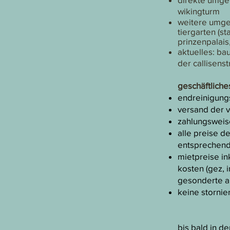
wikingturm
weitere umgeb
tiergarten (s
prinzenpalai
aktuelles: b
der callisens
​geschäftliche
endreinigungs
versand der 
zahlungsweise
alle preise d
entsprechend
mietpreise in
kosten (gez, i
gesonderte ab
keine stornie
bis bald in de