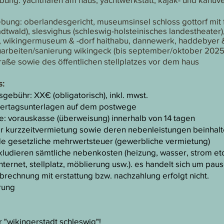
ung: oberlandesgericht, museumsinsel schloss gottorf mit 
tadtwald), slesvighus (schleswig-holsteinisches landestheater
s, wikingermuseum & -dorf haithabu, dannewerk, haddebyer 
auarbeiten/sanierung wikingeck (bis september/oktober 202
traße sowie des öffentlichen stellplatzes vor dem haus
s:
gebühr: XX€ (obligatorisch), inkl. mwst.​
vertagsunterlagen auf dem postwege
: vorauskasse (überweisung) innerhalb von 14 tagen
er kurzzeitvermietung sowie deren nebenleistungen beinhalt
e gesetzliche mehrwertsteuer (gewerbliche vermietung)
kludieren sämtliche nebenkosten (heizung, wasser, strom etc
nternet, stellplatz, möblierung usw.). es handelt sich um pau
rechnung mit erstattung bzw. nachzahlung erfolgt nicht.
rung
r "wikingerstadt schleswig"​!