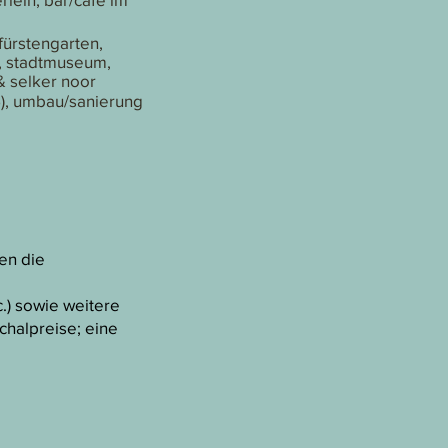
fürstengarten,
), stadtmuseum,
& selker noor
5), umbau/sanierung
en die
.) sowie weitere
schalpreise; eine