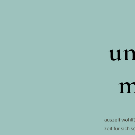
un
m
auszeit wohlf
zeit für sich s