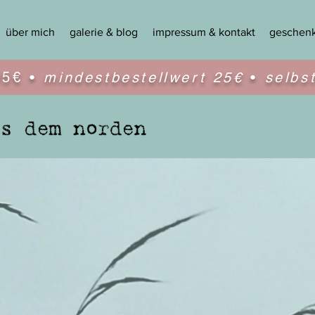
über mich
galerie & blog
impressum & kontakt
geschenk
95€ •
mindestbestellwert 25€
•
selbs
u