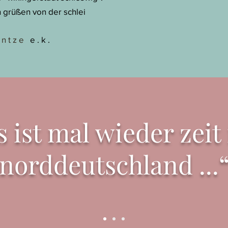
n grüßen von der schlei
 n t z e
e . k .
s ist mal wieder zeit
norddeutschland ...