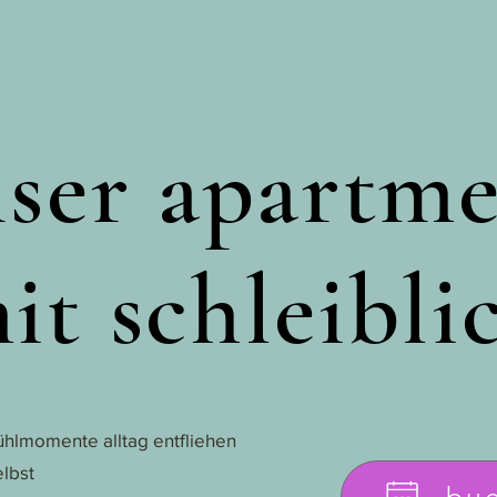
ser apartm
it schleibli
ühlmomente alltag entfliehen
elbst