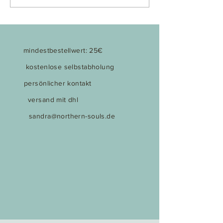
mindestbestellwert: 25€
kostenlose selbstabholung
persönlicher kontakt
versand mit dhl
sandra@northern-souls.de