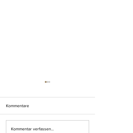
Kommentare
habt euch lieb
mit liebe gefüllt
Kommentar verfassen...