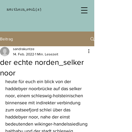
Beitrag
sandrakuntze
14. Feb. 2022
1 Min. Lesezeit
der echte norden_selker
noor
heute für euch ein blick von der 
haddebyer noorbrücke auf das selker 
noor, einem schleswig-holsteinischen 
binnensee mit indirekter verbindung 
zum ostseefjord schlei über das 
haddebyer noor, nahe der einst 
bedeutenden wikinger-handelssiedlung 
haithabu und der stadt schleswig.