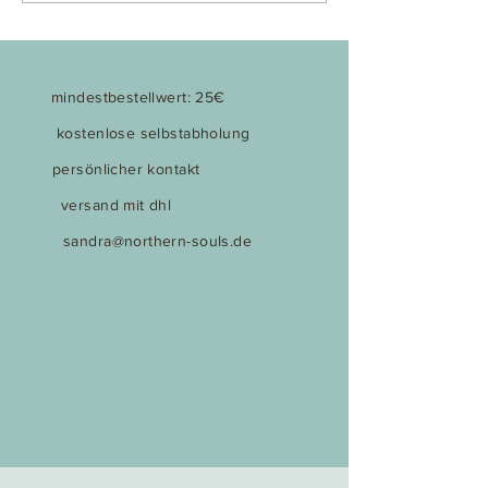
mindestbestellwert: 25€
kostenlose selbstabholung
persönlicher kontakt
versand mit dhl
sandra@northern-souls.de