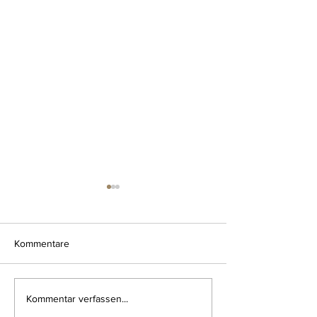
Kommentare
habt euch lieb
mit liebe gefüllt
Kommentar verfassen...