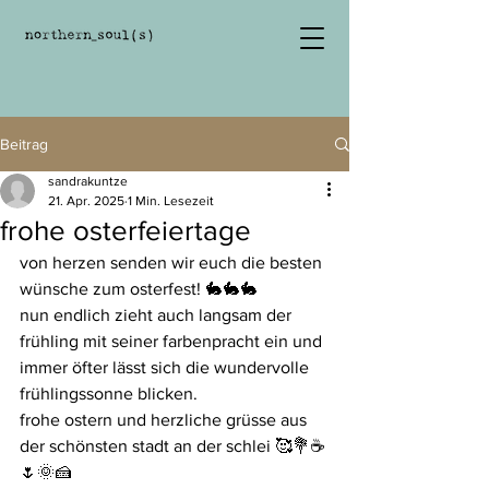
Beitrag
sandrakuntze
21. Apr. 2025
1 Min. Lesezeit
frohe osterfeiertage
von herzen senden wir euch die besten 
wünsche zum osterfest! 🐇🐇🐇
nun endlich zieht auch langsam der 
frühling mit seiner farbenpracht ein und 
immer öfter lässt sich die wundervolle 
frühlingssonne blicken. 
frohe ostern und herzliche grüsse aus 
der schönsten stadt an der schlei 🥰💐☕
🌷🌞🍰