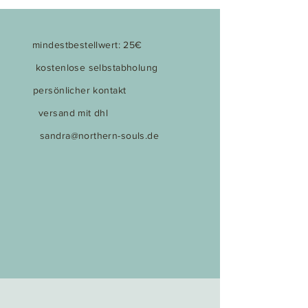
mindestbestellwert: 25€
kostenlose selbstabholung
persönlicher kontakt
versand mit dhl
sandra@northern-souls.de