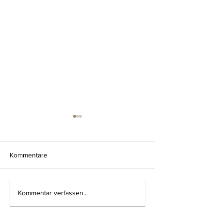
Kommentare
habt euch lieb
mit liebe gefüllt
Kommentar verfassen...