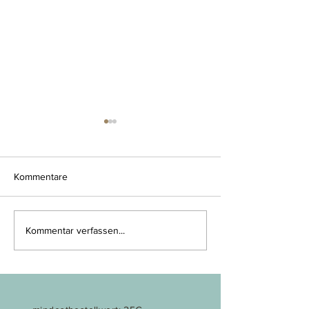
Kommentare
habt euch lieb
mit liebe gefüllt
Kommentar verfassen...