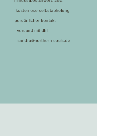
mindestbestellwert: 25€
kostenlose selbstabholung
persönlicher kontakt
versand mit dhl
sandra@northern-souls.de