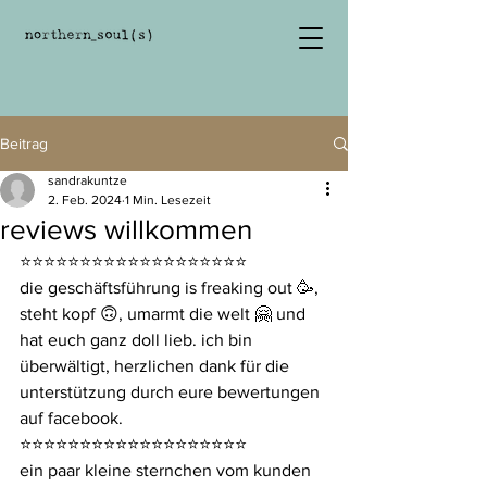
Beitrag
sandrakuntze
2. Feb. 2024
1 Min. Lesezeit
reviews willkommen
⭐️⭐️⭐️⭐️⭐️⭐️⭐️⭐️⭐️⭐️⭐️⭐️⭐️⭐️⭐️⭐️⭐️⭐️⭐️
die geschäftsführung is freaking out 🥳, 
steht kopf 🙃, umarmt die welt 🤗 und 
hat euch ganz doll lieb. ich bin 
überwältigt, herzlichen dank für die 
unterstützung durch eure bewertungen 
auf facebook. 
⭐️⭐️⭐️⭐️⭐️⭐️⭐️⭐️⭐️⭐️⭐️⭐️⭐️⭐️⭐️⭐️⭐️⭐️⭐️
ein paar kleine sternchen vom kunden 