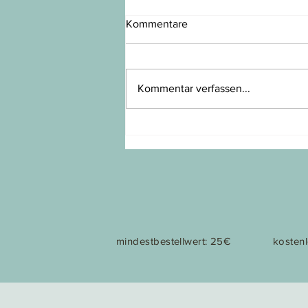
Kommentare
Kommentar verfassen...
meine liebste jahreszeit
mindestbestellwert: 25€
kosten