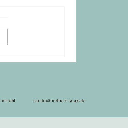
iebe gefüllt
 mit dhl
sandra@northern-souls.de