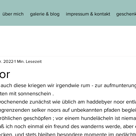
über mich
galerie & blog
impressum & kontakt
geschenk
pr. 2022
1 Min. Lesezeit
or
, auch diese kriegen wir irgendwie rum - zur aufmunterung
iten mit sonnenschein .
wochenende zunächst wie üblich am haddebyer noor entl
ngrenzenden selker noors auf unbekannten pfaden beglei
röhlichen geschöpfen ; vor einem hundelächeln ist nieman
aß ich noch einmal ein freund des wanderns werde, aber e
ecken, und stets bleiben besondere momente im gedächtni