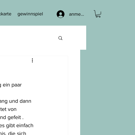
karte
gewinnspiel
anmelden
 ein paar 
ang und dann 
tet von 
d gefeit .
s gibt einfach 
s, die sich 