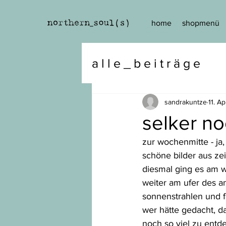
home
shopmenü
a l l e _ b e i t r ä g e
sandrakuntze
11. A
selker no
zur wochenmitte - ja
schöne bilder aus ze
diesmal ging es am 
weiter am ufer des a
sonnenstrahlen und f
wer hätte gedacht, d
noch so viel zu entd