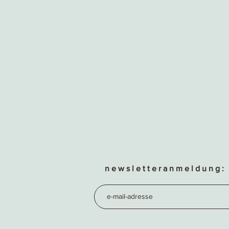
n e w s l e t t e r a n m e l d u n g :