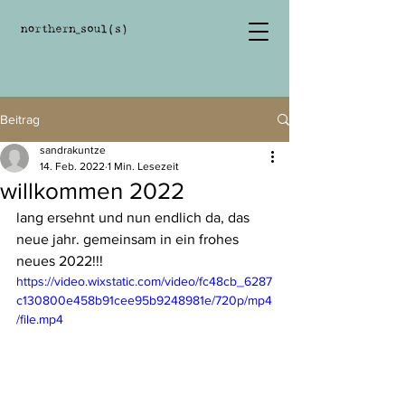
Beitrag
sandrakuntze
14. Feb. 2022
1 Min. Lesezeit
willkommen 2022
lang ersehnt und nun endlich da, das 
neue jahr. gemeinsam in ein frohes 
neues 2022!!!
https://video.wixstatic.com/video/fc48cb_6287
c130800e458b91cee95b9248981e/720p/mp4
/file.mp4