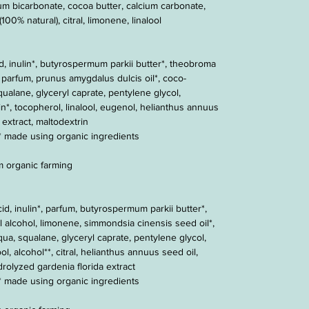
m bicarbonate, cocoa butter, calcium carbonate,
100% natural), citral, limonene, linalool
cid, inulin*, butyrospermum parkii butter*, theobroma
, parfum, prunus amygdalus dulcis oil*, coco-
squalane, glyceryl caprate, pentylene glycol,
hin*, tocopherol, linalool, eugenol, helianthus annuus
 extract, maltodextrin
** made using organic ingredients
om organic farming
cid, inulin*, parfum, butyrospermum parkii butter*,
 alcohol, limonene, simmondsia cinensis seed oil*,
aqua, squalane, glyceryl caprate, pentylene glycol,
ool, alcohol**, citral, helianthus annuus seed oil,
ydrolyzed gardenia florida extract
** made using organic ingredients