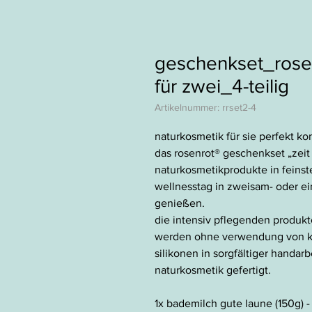
geschenkset_rosen
für zwei_4-teilig
Artikelnummer: rrset2-4
naturkosmetik für sie perfekt ko
das
rosenrot® geschenkset „zeit 
naturkosmetikprodukte in feinste
wellnesstag in zweisam- oder e
genießen.
die intensiv pflegenden produkte
werden ohne verwendung von ko
silikonen in sorgfältiger handarbe
naturkosmetik gefertigt.
1x bademilch gute laune (150g) 