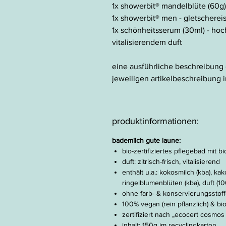
1x
showerbit® mandelblüte (60g)
1x
showerbit® men - gletschereis
1x schönheitsserum (30ml) - hoc
vitalisierendem duft
eine ausführliche beschreibung 
jeweiligen artikelbeschreibung i
produktinformationen:
bademilch gute laune:
bio-zertifiziertes pflegebad mit b
duft: zitrisch-frisch, vitalisierend
enthält u.a.: kokosmilch (kba), kak
ringelblumenblüten (kba), duft (1
ohne farb- & konservierungsstoff
100% vegan (rein pflanzlich) & b
zertifiziert nach „ecocert cosmos 
inhalt: 150g im recyclingkarton