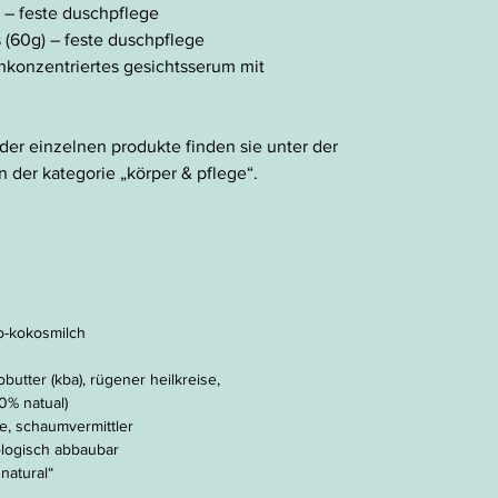
 – feste duschpflege
 (60g) – feste duschpflege
hkonzentriertes gesichtsserum mit
der einzelnen produkte finden sie unter der
n der kategorie „körper & pflege“.
io-kokosmilch
obutter (kba), rügener heilkreise,
00% natual)
e, schaumvermittler
iologisch abbaubar
natural“