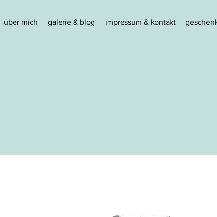
über mich
galerie & blog
impressum & kontakt
geschenk