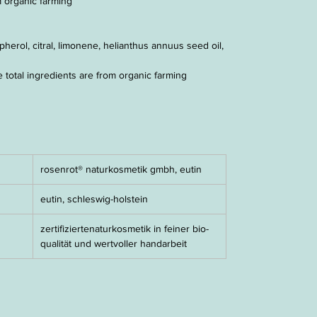
om organic farming
opherol, citral, limonene, helianthus annuus seed oil,
e total ingredients are from organic farming
rosenrot® naturkosmetik gmbh, eutin
eutin, schleswig-holstein
zertifiziertenaturkosmetik in feiner bio-
qualität und wertvoller handarbeit