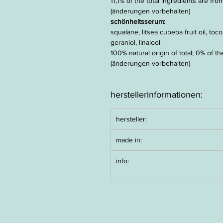
11,1% of the total ingredients are fr
(änderungen vorbehalten)
schönheitsserum:
squalane, litsea cubeba fruit oil, toc
geraniol, linalool
100% natural origin of total;
0% of th
(
änderungen vorbehalten)
herstellerinformationen:
hersteller:
made in:
info: