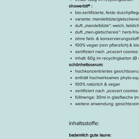
showerbit®
:
bio-zertifizierte, feste duschpfleg
variante: mandelblüte/gletscherei
duft „mandelblüte“: weich, lieblic
duft „men-gletschereis“: herb-frisc
ohne farb- & konservierungsstoffe
100% vegan (rein pflanzlich) & b
zertifiziert nach „ecocert cosmos 
inhalt: 60g im recyclingkarton (Ø 
schönheitsserum:
hochkonzentriertes gesichtsserum
enthält hochwirksames phyto-sq
100% natürlich & vegan
zertifiziert nach „ecocert cosmos 
füllmenge: 30ml in glasflasche (mi
weitere anwendung: gesichtsreini
inhaltsstoffe:
bademilch gute laune: