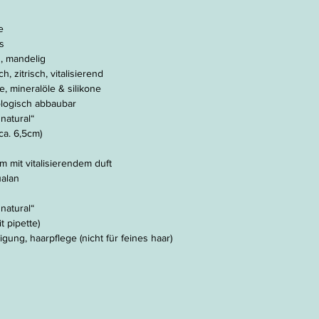
e
s
h, mandelig
h, zitrisch, vitalisierend
, mineralöle & silikone
iologisch abbaubar
natural“
ca. 6,5cm)
 mit vitalisierendem duft
ualan
natural“
t pipette)
gung, haarpflege (nicht für feines haar)