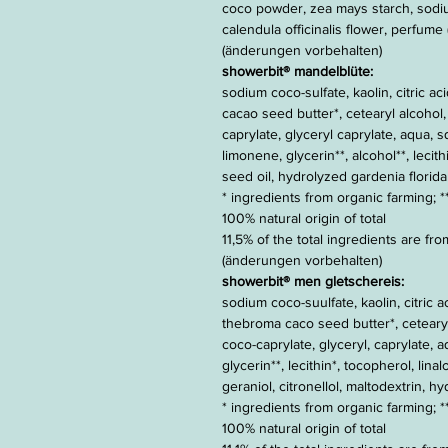
coco powder, zea mays starch, sodiu
calendula officinalis flower, perfume (
(änderungen vorbehalten)
showerbit® mandelblüte:
sodium coco-sulfate, kaolin, citric a
cacao seed butter*, cetearyl alcohol
caprylate, glyceryl caprylate, aqua, 
limonene, glycerin**, alcohol**, lecit
seed oil, hydrolyzed gardenia florida
* ingredients from organic farming; 
100% natural origin of total
11,5% of the total ingredients are fr
(änderungen vorbehalten)
showerbit® men gletschereis:
sodium coco-suulfate, kaolin, citric a
thebroma caco seed butter*, cetearyl
coco-caprylate, glyceryl, caprylate, 
glycerin**, lecithin*, tocopherol, linal
geraniol, citronellol, maltodextrin, h
* ingredients from organic farming; 
100% natural origin of total