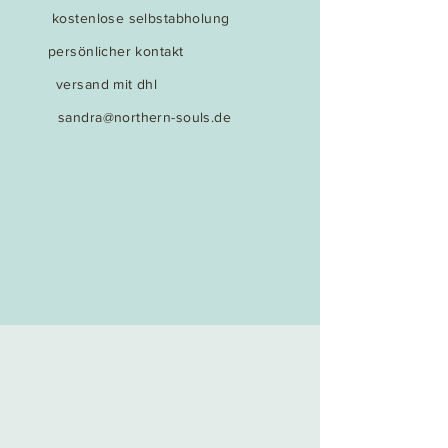
kostenlose selbstabholung
persönlicher kontakt
versand mit dhl
sandra@northern-souls.de