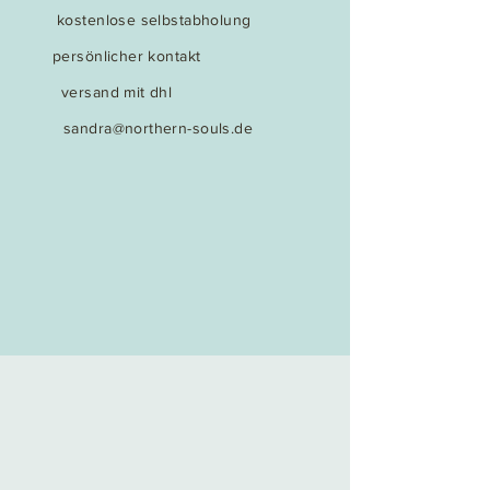
kostenlose selbstabholung
persönlicher kontakt
versand mit dhl
sandra@northern-souls.de