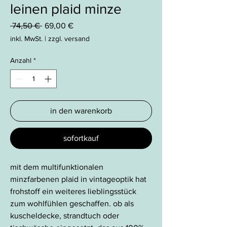
leinen plaid minze
Standardpreis
Sale-
 74,50 € 
69,00 €
Preis
inkl. MwSt.
|
zzgl. versand
Anzahl
*
in den warenkorb
sofortkauf
mit dem multifunktionalen
minzfarbenen plaid in vintageoptik hat
frohstoff ein weiteres lieblingsstück
zum wohlfühlen geschaffen. ob als
kuscheldecke, strandtuch oder